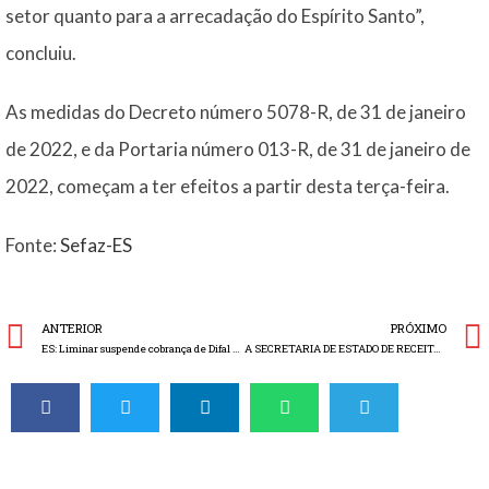
setor quanto para a arrecadação do Espírito Santo”,
concluiu.
As medidas do Decreto número 5078-R, de 31 de janeiro
de 2022, e da Portaria número 013-R, de 31 de janeiro de
2022, começam a ter efeitos a partir desta terça-feira.
Fonte:
Sefaz-ES
ANTERIOR
PRÓXIMO
ES: Liminar suspende cobrança de Difal até edição de lei estadual
A SECRETARIA DE ESTADO DE RECEITA PUBLICOU A PORTARIA SSER Nº 277 ACRESCENTANDO MERCADORIAS A PAUTA PARA BEBIDAS FRIAS NO ESTADO DO RIO DE JANEIRO