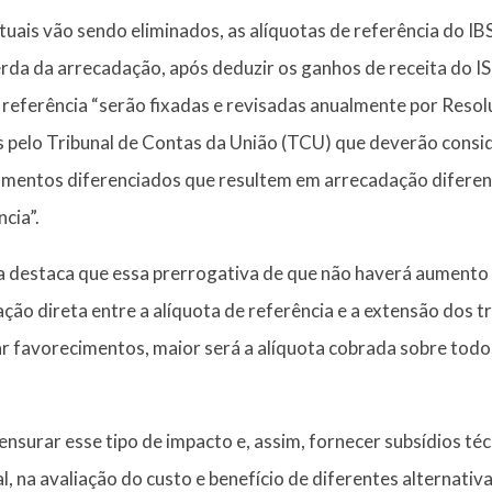
uais vão sendo eliminados, as alíquotas de referência do IB
erda da arrecadação, após deduzir os ganhos de receita do I
 referência “serão fixadas e revisadas anualmente por Reso
s pelo Tribunal de Contas da União (TCU) que deverão consid
amentos diferenciados que resultem em arrecadação diferen
cia”.
a destaca que essa prerrogativa de que não haverá aumento d
ção direta entre a alíquota de referência e a extensão dos 
r favorecimentos, maior será a alíquota cobrada sobre todo
mensurar esse tipo de impacto e, assim, fornecer subsídios té
 na avaliação do custo e benefício de diferentes alternati