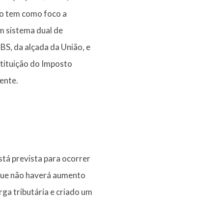
to tem como foco a
um sistema dual de
BS, da alçada da União, e
stituição do Imposto
iente.
stá prevista para ocorrer
 que não haverá aumento
rga tributária e criado um