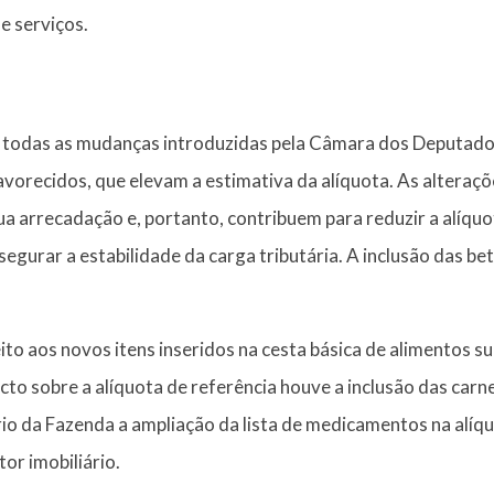
e serviços.
em todas as mudanças introduzidas pela Câmara dos Deputad
orecidos, que elevam a estimativa da alíquota. As alteraçõe
 arrecadação e, portanto, contribuem para reduzir a alíquot
segurar a estabilidade da carga tributária. A inclusão das be
eito aos novos itens inseridos na cesta básica de alimentos s
to sobre a alíquota de referência houve a inclusão das car
io da Fazenda a ampliação da lista de medicamentos na alíqu
or imobiliário.