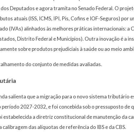
 dos Deputados e agora tramita no Senado Federal. O proje
butos atuais (ISS, ICMS, IPI, Pis, Cofins e IOF-Seguros) por 
do (IVAs) alinhados às melhores práticas internacionais: a C
stados, Distrito Federal e Municípios). Outra inovação é a in
sivamente sobre produtos prejudiciais à saúde ou ao meio amb
alhamento do conjunto de medidas avaliadas.
utária
da salienta que a migração para o novo sistema tributário e
o período 2027-2032, e foi concebida sob o pressuposto de
foi estabelecida a diretriz constitucional de manutenção da ca
 calibragem das alíquotas de referência do IBS e da CBS.