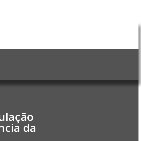
ulação
ncia da