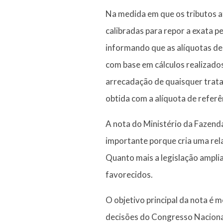
Na medida em que os tributos at
calibradas para repor a exata p
informando que as alíquotas de
com base em cálculos realizado
arrecadação de quaisquer trat
obtida com a alíquota de referên
A nota do Ministério da Fazend
importante porque cria uma rela
Quanto mais a legislação amplia
favorecidos.
O objetivo principal da nota é 
decisões do Congresso Nacional,