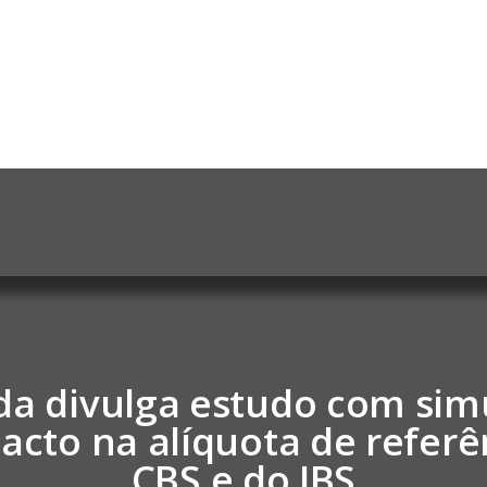
da divulga estudo com sim
acto na alíquota de referê
CBS e do IBS