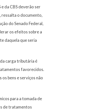
S e da CBS deverão ser
S, ressalta o documento,
lução do Senado Federal,
erar os efeitos sobre a
te daquela que seria
a carga tributária é
tratamentos favorecidos.
s os bens e serviços não
cnicos para a tomada de
vas de tratamentos