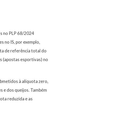
os no PLP 68/2024
s no IS, por exemplo,
a de referência total do
ts (apostas esportivas) no
ubmetidos à alíquota zero,
nes e dos queijos. Também
ota reduzida e as