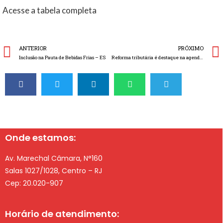
Acesse a tabela completa
ANTERIOR
PRÓXIMO
Inclusão na Pauta de Bebidas Frias – ES
Reforma tributária é destaque na agenda da próxima semana
Onde estamos:
Av. Marechal Câmara, N°160
Salas 1027/1028, Centro – RJ
Cep: 20.020-907
Horário de atendimento: