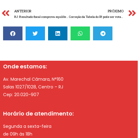
ANTERIOR
PRÓXIMO
RJ: Resultado fiscal comprova equilíbrio financeiro do estado
Correção da Tabela do IR pode ser votada ainda neste ano
Onde estamos:
Av. Marechal Câmara, N°160
Salas 1027/1028, Centro – RJ
Cep: 20.020-907
Horário de atendimento:
Segunda a sexta-feira
de 09h às 18h