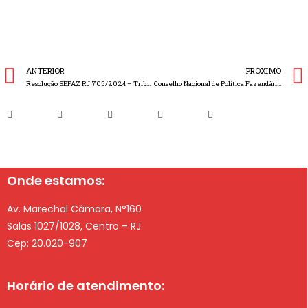
ANTERIOR
PRÓXIMO
Resolução SEFAZ RJ 705/2024 – Tributação sobre faturamento – Novos Lançamentos
Conselho Nacional de Política Fazendária – CONFAZ publica Protocolo ICMS nº 32/2024 que exclui o Estado do Rio Grande do Sul do Protocolo ICMS nº 41/2008
Onde estamos:
Av. Marechal Câmara, N°160
Salas 1027/1028, Centro – RJ
Cep: 20.020-907
Horário de atendimento: