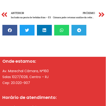
ANTERIOR
PRÓXIMO
Inclusão na pauta de bebidas frias – ES
Câmara pode retomar análise da reforma tributária e discutir transição sobre desoneração da folha
Onde estamos:
Av. Marechal Câmara, N°160
Salas 1027/1028, Centro – RJ
Cep: 20.020-907
Horário de atendimento: