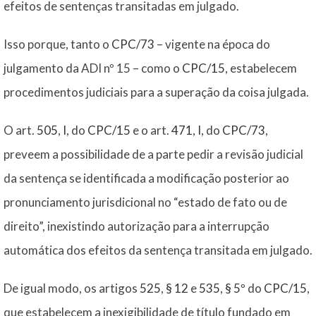
efeitos de sentenças transitadas em julgado.
Isso porque, tanto o
CPC/73
– vigente na época do
julgamento da ADI nº 15 – como o
CPC/15
, estabelecem
procedimentos judiciais para a superação da coisa julgada.
O art.
505
,
I
, do
CPC/15
e o art.
471
,
I
, do
CPC/73
,
preveem a possibilidade de a parte pedir a revisão judicial
da sentença se identificada a modificação posterior ao
pronunciamento jurisdicional no “estado de fato ou de
direito”, inexistindo autorização para a interrupção
automática dos efeitos da sentença transitada em julgado.
De igual modo, os artigos
525
,
§ 12
e
535
,
§ 5º
do
CPC/15
,
que estabelecem a inexigibilidade de título fundado em