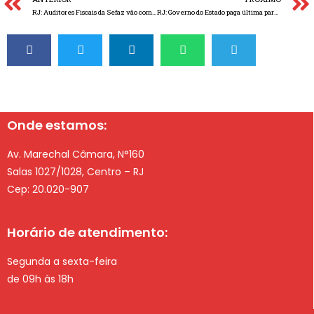
RJ: Auditores Fiscais da Sefaz vão começar a usar câmeras portáteis no trabalho em fiscalização
RJ: Governo do Estado paga última parcela de 2022 da dívida com a União dentro do Regime de Recuperação Fiscal
Onde estamos:
Av. Marechal Câmara, N°160
Salas 1027/1028, Centro – RJ
Cep: 20.020-907
Horário de atendimento:
Segunda a sexta-feira
de 09h às 18h