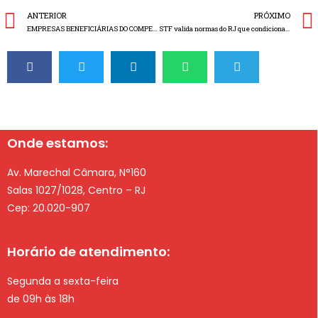
ANTERIOR
PRÓXIMO
EMPRESAS BENEFICIÁRIAS DO COMPETE-ES VÃO INVESTIR MAIS DE R$ 8 BILHÕES NO ESTADO
STF valida normas do RJ que condicionam benefícios fiscais a depósitos em fundo estadual
Onde estamos:
Av. Marechal Câmara, N°160
Salas 1027/1028, Centro – RJ
Cep: 20.020-907
Horário de atendimento:
Segunda a sexta-feira
de 09h às 18h