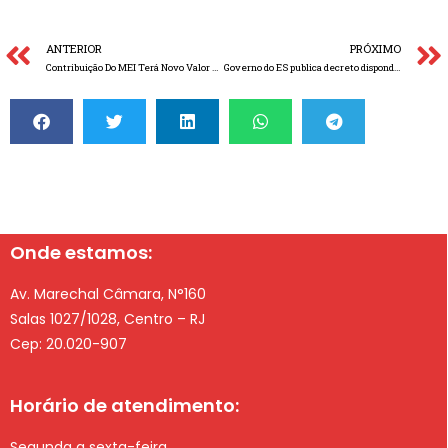
ANTERIOR
PRÓXIMO
Contribuição Do MEI Terá Novo Valor A Partir De Fevereiro
Governo do ES publica decreto dispondo sobre a obrigatoriedade do código de benefícios fiscais – CBENEF
Onde estamos:
Av. Marechal Câmara, N°160
Salas 1027/1028, Centro – RJ
Cep: 20.020-907
Horário de atendimento:
Segunda a sexta-feira