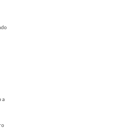
ando
o a
ro