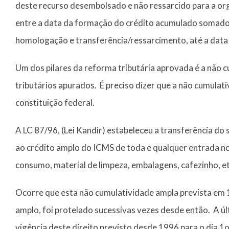
deste recurso desembolsado e não ressarcido para a or
entre a data da formação do crédito acumulado somado 
homologação e transferência/ressarcimento, até a data 
Um dos pilares da reforma tributária aprovada é a não 
tributários apurados. É preciso dizer que a não cumulati
constituição federal.
A LC 87/96, (Lei Kandir) estabeleceu a transferência d
ao crédito amplo do ICMS de toda e qualquer entrada no
consumo, material de limpeza, embalagens, cafezinho, e
Ocorre que esta não cumulatividade ampla prevista em 1
amplo, foi protelado sucessivas vezes desde então. A úl
vigência deste direito previsto desde 1996 para o dia 1