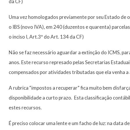
da CF)
Uma vez homologados previamente por seu Estado de o
o IBS (novo IVA), em 240 (duzentos e quarenta) parcela
o inciso I, Art.3º do Art. 134 da CF)
Não se faz necessário aguardar a extinção do ICMS, pa
anos. Este recurso represado pelas Secretarias Estadua
compensados por atividades tributadas que ela venha a 
A rubrica “impostos a recuperar” fica muito bem disfarç
disponibilidade a curto prazo. Esta classificação contáb
estes recursos.
É preciso colocar uma lente e um facho de luz: na data d