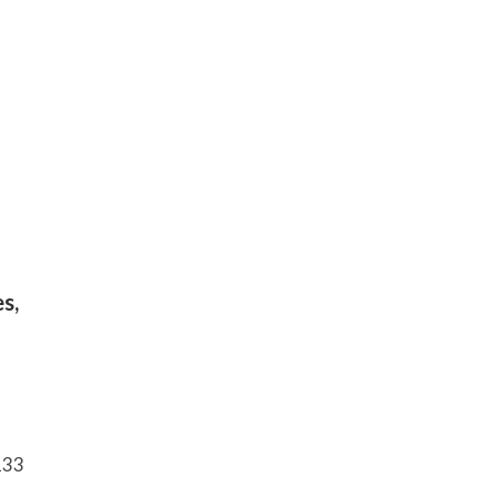
s,
133