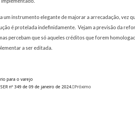
r implementado.
ja um instrumento elegante de majorar a arrecadação, vez q
ução é protelada indefinidamente. Vejam a previsão da ref
, mas percebam que só aqueles créditos que forem homologa
lementar a ser editada.
rio para o varejo
SSER nº 349 de 09 de janeiro de 2024.
Próximo