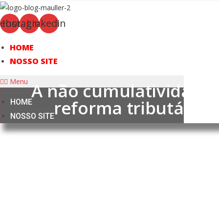
Ir
para
cebook
Instagram
Linkedin
o
conteúdo
HOME
NOSSO SITE
Menu
A não cumulatividade 
reforma tributária 
HOME
NOSSO SITE