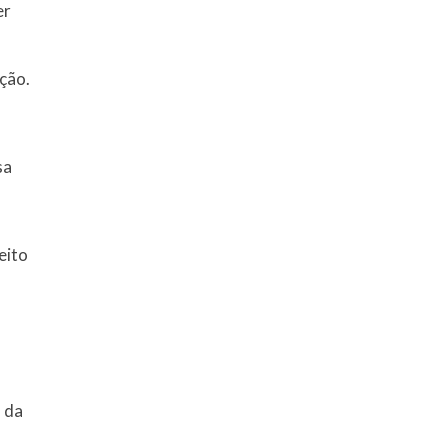
er
ção.
sa
eito
o da