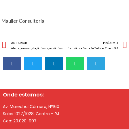
Mauller Consultoria
ANTERIOR
PRÓXIMO
Alerj aprova ampliação da suspensão da substituição tributária de bebidas
Inclusão na Pauta de Bebidas Frias – RJ
Onde estamos:
Av. Marechal Câmara, N°160
Salas 1027/1028, Centro – RJ
Cep: 20.020-907