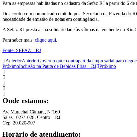
Para as empresas habilitadas no cadastro da Sefaz-RJ a partir do 6 d
De acordo com comunicado emitido pela Secretaria da Fazenda do Rio
necessidade de emissão de notas em contingência.
A Sefaz-RJ presta a sua solidariedade às vítimas da enchente no Rio 
Para saber mais,
clique aqui
.
Fonte: SEFAZ – RJ
Anterior
Anterior
Governo quer contrapartida empresarial para negoc
Próximo
Inclusão na Pauta de Bebidas Frias – RJ
Próximo
Onde estamos:
Av. Marechal Câmara, N°160
Salas 1027/1028, Centro – RJ
Cep: 20.020-907
Horário de atendimento: