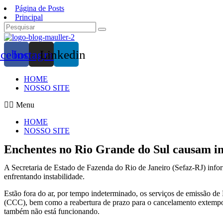
Ir
Página de Posts
para
Principal
o
conteúdo
acebook
Instagram
Linkedin
HOME
NOSSO SITE
Menu
HOME
NOSSO SITE
Enchentes no Rio Grande do Sul causam ins
A Secretaria de Estado de Fazenda do Rio de Janeiro (Sefaz-RJ) infor
enfrentando instabilidade.
Estão fora do ar, por tempo indeterminado, os serviços de emissão d
(CCC), bem como a reabertura de prazo para o cancelamento extempor
também não está funcionando.