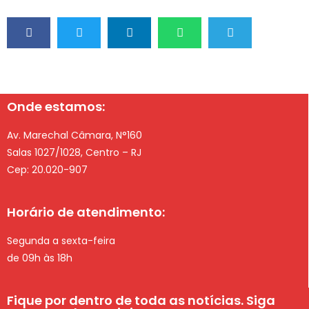
Onde estamos:
Av. Marechal Câmara, N°160
Salas 1027/1028, Centro – RJ
Cep: 20.020-907
Horário de atendimento:
Segunda a sexta-feira
de 09h às 18h
Fique por dentro de toda as notícias. Siga