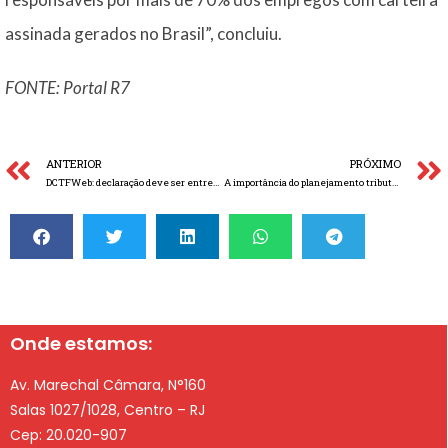
assinada gerados no Brasil”, concluiu.
FONTE: Portal R7
ANTERIOR
PRÓXIMO
DCTFWeb: declaração deve ser entregue até o dia 14 de novembro
A importância do planejamento tributário para a saúde financeira e o caixa das empresas
Onde estamos:
Av. Marechal Câmara, N°160
Salas 1027/1028, Centro – RJ
Cep: 20.020-907