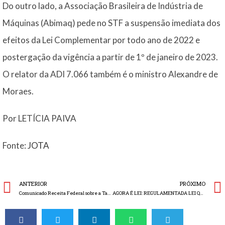
Do outro lado, a Associação Brasileira de Indústria de
Máquinas (Abimaq) pede no STF a suspensão imediata dos
efeitos da Lei Complementar por todo ano de 2022 e
postergação da vigência a partir de 1º de janeiro de 2023.
O relator da ADI 7.066 também é o ministro Alexandre de
Moraes.
Por LETÍCIA PAIVA
Fonte:
JOTA
ANTERIOR
PRÓXIMO
Comunicado Receita Federal sobre a Tabela de Incidência do Imposto sobre Produtos Industrializados – TIPI
AGORA É LEI: REGULAMENTADA LEI QUE ISENTA ICMS DO ARROZ E FEIJÃO