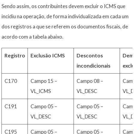
Sendo assim, os contribuintes devem excluir o ICMS que
incidiu na operação, de forma individualizada em cada um
dos registros a que se referem os documentos fiscais, de
acordo com a tabela abaixo.
Registro
Exclusão ICMS
Descontos
Dem
incondicionais
excl
C170
Campo 15 –
Campo 08 –
Camp
VL_ICMS
VL_DESC
VL_
C191
Campo 05 –
Campo 05 –
Camp
VL_DESC
VL_DESC
VL_
C195
Campo 05 –
Campo 05 –
Camp