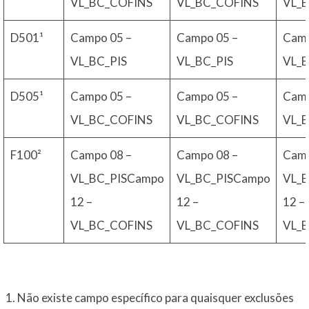
VL_BC_COFINS
VL_BC_COFINS
VL_
D501¹
Campo 05 –
Campo 05 –
Camp
VL_BC_PIS
VL_BC_PIS
VL_B
D505¹
Campo 05 –
Campo 05 –
Camp
VL_BC_COFINS
VL_BC_COFINS
VL_
F100²
Campo 08 –
Campo 08 –
Camp
VL_BC_PISCampo
VL_BC_PISCampo
VL_
12 –
12 –
12 –
VL_BC_COFINS
VL_BC_COFINS
VL_
Não existe campo específico para quaisquer exclusões