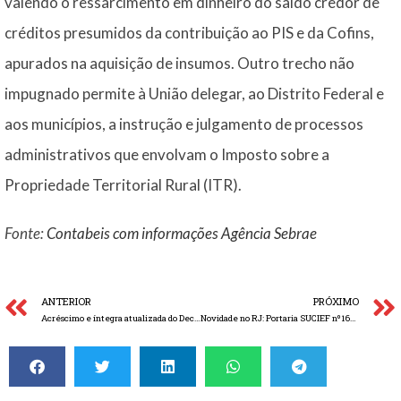
valendo o ressarcimento em dinheiro do saldo credor de
créditos presumidos da contribuição ao PIS e da Cofins,
apurados na aquisição de insumos. Outro trecho não
impugnado permite à União delegar, ao Distrito Federal e
aos municípios, a instrução e julgamento de processos
administrativos que envolvam o Imposto sobre a
Propriedade Territorial Rural (ITR).
Fonte:
Contabeis com informações Agência Sebrae
ANTERIOR
PRÓXIMO
Acréscimo e íntegra atualizada do Decreto que Regulamenta Suspensão da Substituição Tributária no Estado do Rio de Janeiro de bebidas quentes, água mineral e produtos lácteos
Novidade no RJ: Portaria SUCIEF nº164/2024