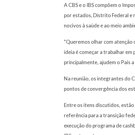
A CBS e o IBS compõem o Impost
por estados, Distrito Federal e
nocivos à saúde e ao meio ambi
“Queremos olhar com atenção q
ideia é começar a trabalhar em 
principalmente, ajudem o País a 
Na reunião, os integrantes do 
pontos de convergência dos est
Entre os itens discutidos, est
referência para a transição fed
execução do programa de cashbac