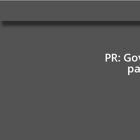
PR: G
pa