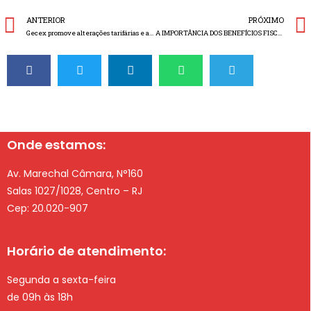
ANTERIOR
PRÓXIMO
Gecex promove alterações tarifárias e aplicação de medidas antidumping
A IMPORTÂNCIA DOS BENEFÍCIOS FISCAIS PARA AS EMPRESAS DO ESTADO DO RIO DE JANEIRO
Onde estamos:
Av. Marechal Câmara, N°160
Salas 1027/1028, Centro – RJ
Cep: 20.020-907
Horário de atendimento:
Segunda a sexta-feira
de 09h às 18h